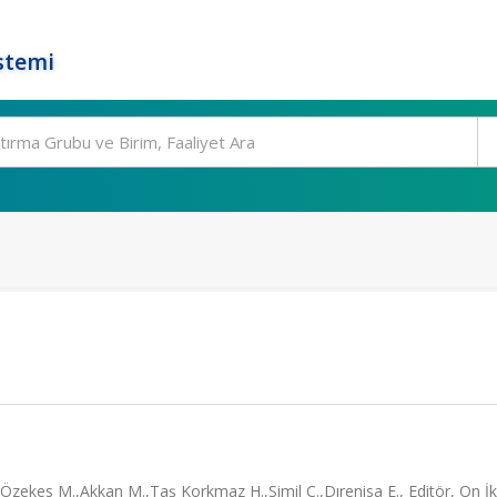
stemi
Özekes M.,Akkan M.,Taş Korkmaz H.,Simil C.,Dırenisa E., Editör, On İ