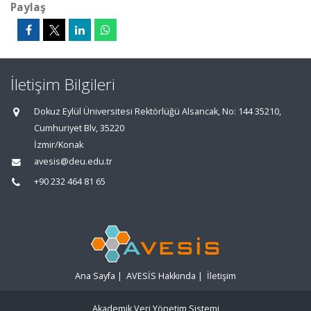
Paylaş
İletişim Bilgileri
Dokuz Eylül Üniversitesi Rektörlüğü Alsancak, No: 144 35210,
Cumhuriyet Blv, 35220
İzmir/Konak
avesis@deu.edu.tr
+90 232 464 81 65
Ana Sayfa
|
AVESİS Hakkında
|
İletişim
Akademik Veri Yönetim Sistemi