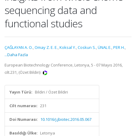
sequencing data and
functional studies
ÇAĞLAYAN A. O.
,
Omay Z. E. E.
,
Koksal Y.
,
Coskun S.
,
ÜNAL E.
,
PER H.
,
...Daha Fazla
European Biotechnology Conference, Letonya, 5 - 07 Mayıs 2016,
cilt.231, (Özet Bildiri)
Yayın Türü:
Bildiri / Özet Bildiri
Cilt numarası:
231
Doi Numarası:
10.1016/j.jbiotec.2016.05.067
Basıldığı Ülke:
Letonya