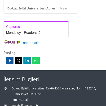
Dokuz Eylül Üniversitesi Adresli:
Hayır
Captures
Mendeley - Readers:
2
-
see details
Paylaş
İletişim Bilgileri
Dokuz Eylül Üniversitesi Rektörlüğü Alsancak, No: 144 35210,
Cumhuriyet Blv, 35220
İzmir/Konak
avesis@deu.edu.tr