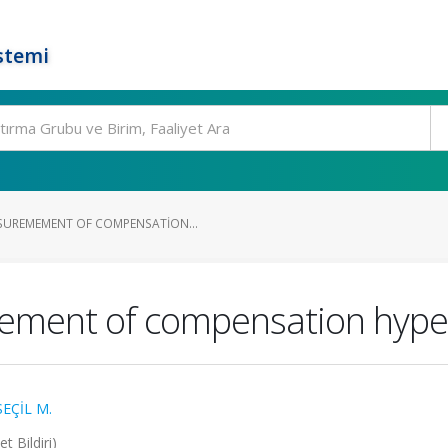
stemi
SUREMEMENT OF COMPENSATION...
ment of compensation hypert
SEÇİL M.
 Bildiri)