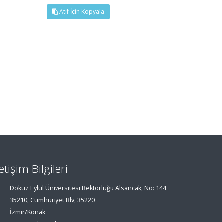
Atıf İçin Kopyala
letişim Bilgileri
Dokuz Eylül Üniversitesi Rektörlüğü Alsancak, No: 144
35210, Cumhuriyet Blv, 35220
İzmir/Konak