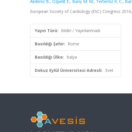
Akdeniz B.
,
Özpelit E.
,
Barış M. M.
,
Tertemiz K. C.
,
Bar
European Society of Cardiology (ESC) Congress 2016,
Yayın Türü:
Bildiri / Yayınlanmadı
Basıldığı Şehir:
Rome
Basıldığı Ülke:
İtalya
Dokuz Eylül Üniversitesi Adresli:
Evet