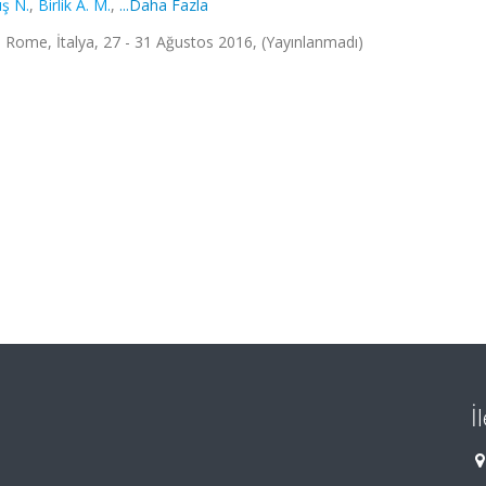
ış N.
,
Birlik A. M.
,
...Daha Fazla
 Rome, İtalya, 27 - 31 Ağustos 2016, (Yayınlanmadı)
İ