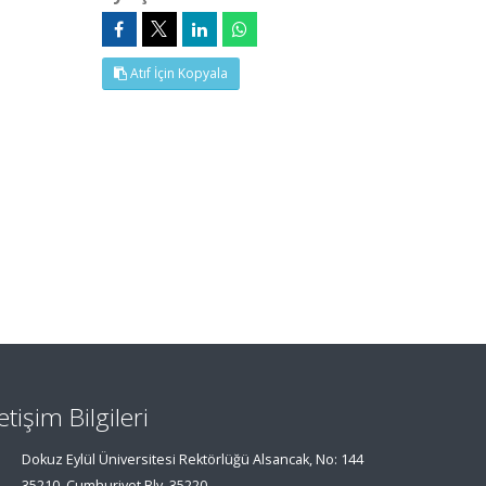
Atıf İçin Kopyala
letişim Bilgileri
Dokuz Eylül Üniversitesi Rektörlüğü Alsancak, No: 144
35210, Cumhuriyet Blv, 35220