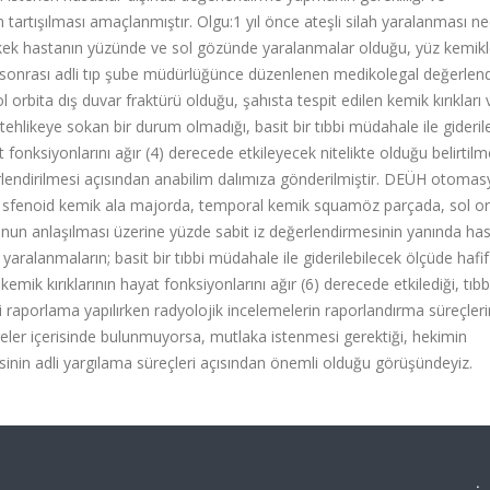
tartışılması amaçlanmıştır. Olgu:1 yıl önce ateşli silah yaralanması ne
kek hastanın yüzünde ve sol gözünde yaralanmalar olduğu, yüz kemikl
y sonrası adli tıp şube müdürlüğünce düzenlenen medikolegal değerlen
 orbita dış duvar fraktürü olduğu, şahısta tespit edilen kemik kırıkları
hlikeye sokan bir durum olmadığı, basit bir tıbbi müdahale ile gideril
t fonksiyonlarını ağır (4) derecede etkileyecek nitelikte olduğu belirtilm
lendirilmesi açısından anabilim dalımıza gönderilmiştir. DEÜH otoma
da sfenoid kemik ala majorda, temporal kemik squamöz parçada, sol or
unun anlaşılması üzerine yüzde sabit iz değerlendirmesinin yanında has
aralanmaların; basit bir tıbbi müdahale ile giderilebilecek ölçüde hafif
ik kırıklarının hayat fonksiyonlarını ağır (6) derecede etkilediği, tıbb
dli raporlama yapılırken radyolojik incelemelerin raporlandırma süreçleri
ler içerisinde bulunmuyorsa, mutlaka istenmesi gerektiği, hekimin
sinin adli yargılama süreçleri açısından önemli olduğu görüşündeyiz.