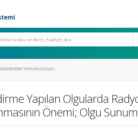
stemi
ERLENDIRME YAPILAN OLGULA...
irme Yapılan Olgularda Radyo
nmasının Önemi; Olgu Sunu