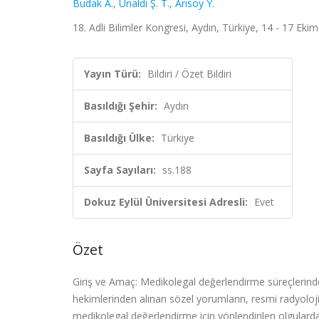
Budak A.
,
Ünaldı Ş. T.
,
Arısoy Y.
18. Adli Bilimler Kongresi, Aydın, Türkiye, 14 - 17 Ekim
Yayın Türü:
Bildiri / Özet Bildiri
Basıldığı Şehir:
Aydın
Basıldığı Ülke:
Türkiye
Sayfa Sayıları:
ss.188
Dokuz Eylül Üniversitesi Adresli:
Evet
Özet
Giriş ve Amaç: Medikolegal değerlendirme süreçlerinde 
hekimlerinden alınan sözel yorumların, resmi radyoloji r
medikolegal değerlendirme için yönlendirilen olgulard