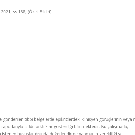
 2021, ss.188, (Özet Bildiri)
gönderilen tıbbi belgelerde epikrizlerdeki klinisyen görüşlerinin veya r
aporlarıyla ciddi farklılıklar gösterdiği bilinmektedir. Bu çalışmada;
a istenen hususlar dışında değerlendirme yapmanın gerekliliği ve