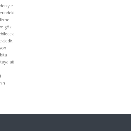
deniyle
erindeki
dirme
 ve göz
ebilecek
ektedir.
syon
bita
taya ait
i
nin