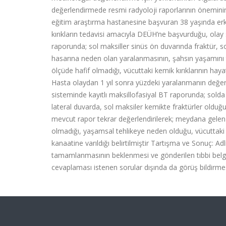
değerlendirmede resmi radyoloji raporlarının öneminin 
eğitim araştırma hastanesine başvuran 38 yaşında er
kırıkların tedavisi amacıyla DEÜH’ne başvurduğu, ola
raporunda; sol maksiller sinüs ön duvarında fraktür, sol
hasarına neden olan yaralanmasının, şahsın yaşamını te
ölçüde hafif olmadığı, vücuttaki kemik kırıklarının haya
Hasta olaydan 1 yıl sonra yüzdeki yaralanmanın değer
sisteminde kayıtlı maksillofasiyal BT raporunda; sol
lateral duvarda, sol maksiler kemikte fraktürler olduğ
mevcut rapor tekrar değerlendirilerek; meydana gelen y
olmadığı, yaşamsal tehlikeye neden olduğu, vücuttaki kem
kanaatine varıldığı belirtilmiştir Tartışma ve Sonuç: A
tamamlanmasının beklenmesi ve gönderilen tıbbi belge
cevaplaması istenen sorular dışında da görüş bildirme