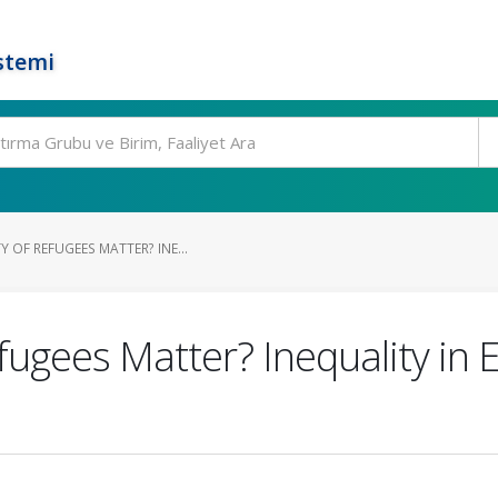
stemi
 OF REFUGEES MATTER? INE...
fugees Matter? Inequality in E