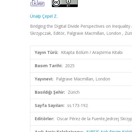
Ünalp Çepel Z.
Bridging the Digital Divide Perspectives on Inequality
Skrzypczak, Editör, Palgrave Macmillan, London , Zür
Yayın Türü:
Kitapta Bölüm / Araştırma Kitabı
Basım Tarihi:
2025
Yayınevi:
Palgrave Macmillan, London
Basıldığı Şehir:
Zürich
Sayfa Sayıları:
ss.173-192
Editörler:
Oscar Pérez de la Fuente,Jedrzej Skrzyp
Açık Arşiv Koleksiyonu:
AVESİS Açık Erişim Kole