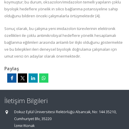
koymuştur; bu durum, oksazolon/imidazolon temelli yapıların çoklu
biyolojik hedeflere yönelik in silico bağlanma potansiyeline sahip
olduğunu bildiren önceki çalışmalarla örtüşmektedir [4].
Sonuç olarak, bu çalışma yeni imidazolon türevlerinin elektronik
özellikleri ile çoklu antimikrobiyal hedeflere yönelik hesaplamalı
bağlanma eğilimleri arasında anlamlı bir ilişki olduğunu göstermekte
ve bu bileşikleri ileri deneysel biyolojik doğrulama çalışmaları için
umut verici ön adaylar olarak önermektedir.
Paylaş
İletişim Bilgileri
Dokuz Eylül Üniversitesi Rektörlüğü Alsancak, No: 144 35210,
Cumhuriyet Blv, 35220
İzmir/Konak