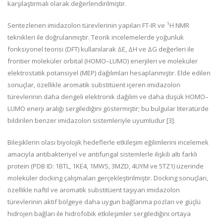
karşılaştırmalı olarak değerlendirilmiştir.
1
Sentezlenen imidazolon türevlerinin yapıları FT-IR ve
H NMR
teknikleri ile doğrulanmıştır. Teorik incelemelerde yoğunluk
fonksiyonel teorisi (DFT) kullanılarak ΔE, ΔH ve ΔG değerleri ile
frontier moleküler orbital (HOMO–LUMO) enerjileri ve moleküler
elektrostatik potansiyel (MEP) dağılımları hesaplanmıştır. Elde edilen
sonuçlar, özellikle aromatik substitüent içeren imidazolon
türevlerinin daha dengeli elektronik dağılım ve daha düşük HOMO–
LUMO enerji aralığı sergilediğini göstermiştir; bu bulgular literatürde
bildirilen benzer imidazolon sistemleriyle uyumludur [3].
Bileşiklerin olası biyolojik hedeflerle etkileşim eğilimlerini incelemek
amacıyla antibakteriyel ve antifungal sistemlerle ilişkili altı farklı
protein (PDB ID: 1BTL, 1KE4, 1MWS, 3MZD, 4UYM ve 5TZ1) üzerinde
moleküler docking çalışmaları gerçekleştirilmiştir. Docking sonuçları,
özellikle naftil ve aromatik substitüent taşıyan imidazolon
türevlerinin aktif bölgeye daha uygun bağlanma pozları ve güçlü
hidrojen bağları ile hidrofobik etkileşimler sergilediğini ortaya