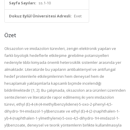
Sayfa Sayıları:
ss.1-10
Dokuz Eylül Üniversitesi Adresli:
Evet
Özet
Oksazolon ve imidazolon türevleri, zengin elektronik yapıları ve
farklı biyolojik hedeflerle etkileşime girebilme potansiyelleri
nedeniyle tıbbi kimyada önemli heterosiklik sistemler arasında yer
almaktadır. Literatürde bu yapıların antibakteriyel ve antifungal
hedef proteinlerle etkileşimlerinin hem deneysel hem de
hesaplamalı yaklaşımlarla kapsamlı biçimde incelendiği
bildirilmektedir [1, 2]. Bu çalışmada, oksazolon ara ürünleri üzerinden
sentezlenen ve literatürde rapor edilmemiş iki yeni imidazolon
türevi, ethyl (E)-4-(4-(4-methylbenzylidene)-5-oxo-2-phenyl-4,5-
dihydro-1H-imidazol-1-yl)benzoate ve ethyl (E)-4-(2-(naphthalen-1-
yl)-4-(naphthalen-1-ylmethylene)-5-oxo-4,5-dihydro-1H-imidazol-1-
yl)benzoate, deneysel ve teorik yöntemlerin birlikte kullanılmasıyla