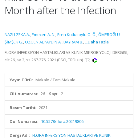
Month after the Infection
NAZLI ZEKA A.
,
Emecen A. N.
,
Eren Kutlusoylu O. Ö.
,
ÖMEROĞLU
ŞİMŞEK G.
,
ÖZGEN ALPAYDIN A.
,
BAYRAM B.
,
...Daha Fazla
FLORA INFEKSIYON HASTALIKLARI VE KLINIK MIKROBIYOLOJI DERGISI,
cilt.26, sa.2, ss.267-276, 2021 (ESCI, TRDizin)
Yayın Türü:
Makale / Tam Makale
Cilt numarası:
26
Sayı:
2
Basım Tarihi:
2021
Doi Numarası:
10.5578/flora.20219806
Dergi Adı:
FLORA INFEKSIYON HASTALIKLARI VE KLINIK