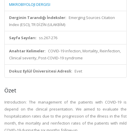
MIKROBIYOLOJI DERGISI
Derginin Tarandığı İndeksler:
Emerging Sources Citation
Index (ESCI), TR DİZİN (ULAKBİM)
Sayfa Sayıları:
ss.267-276
Anahtar Kelimeler:
COVID-19 infection, Mortality, Reinfection,
Clinical severity, Post-COVID-19 syndrome
Dokuz Eylül Üniversitesi Adresli:
Evet
Özet
Introduction: The management of the patients with COVID-19 is
depend on the clinical presentation. We aimed to evaluate the
hospitalization rates due to the progression of the illness in the fist
month, the mortality and reinfection rates of the patients with mild
COVID-19 during the six months follow-up.