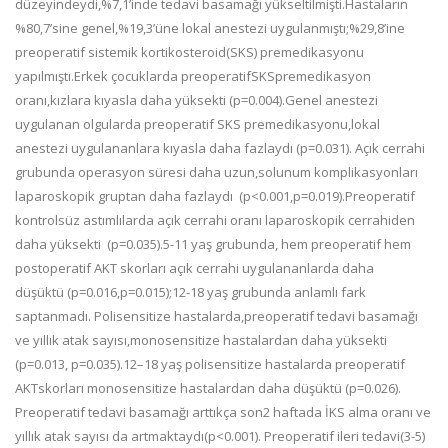
düzeyindeydi,%7,1’inde tedavi basamağı yükseltilmişti.Hastaların
%80,7’sine genel,%19,3’üne lokal anestezi uygulanmıştı;%29,8’ine
preoperatif sistemik kortikosteroid(SKS) premedikasyonu
yapılmıştı.Erkek çocuklarda preoperatifSKSpremedikasyon
oranı,kızlara kıyasla daha yüksekti (p=0.004).Genel anestezi
uygulanan olgularda preoperatif SKS premedikasyonu,lokal
anestezi uygulananlara kıyasla daha fazlaydı (p=0.031). Açık cerrahi
grubunda operasyon süresi daha uzun,solunum komplikasyonları
laparoskopik gruptan daha fazlaydı (p<0.001,p=0.019).Preoperatif
kontrolsüz astımlılarda açık cerrahi oranı laparoskopik cerrahiden
daha yüksekti (p=0.035).5-11 yaş grubunda, hem preoperatif hem
postoperatif AKT skorları açık cerrahi uygulananlarda daha
düşüktü (p=0.016,p=0.015);12-18 yaş grubunda anlamlı fark
saptanmadı. Polisensitize hastalarda,preoperatif tedavi basamağı
ve yıllık atak sayısı,monosensitize hastalardan daha yüksekti
(p=0.013, p=0.035).12–18 yaş polisensitize hastalarda preoperatif
AKTskorları monosensitize hastalardan daha düşüktü (p=0.026).
Preoperatif tedavi basamağı arttıkça son2 haftada İKS alma oranı ve
yıllık atak sayısı da artmaktaydı(p<0.001). Preoperatif ileri tedavi(3-5)