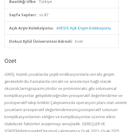
Basıldığı Ülke:
Türkiye
Sayfa Sayıları:
ss.87
Açık Arşiv Koleksiyonu:
AVESİS Açık Erişim Koleksiyonu
Dokuz Eylül Üniversitesi Adresli:
Evet
Özet
GİRİŞ: Astımlı çocuklarda çeşitli endikasyonlarla cerrahi girişim
gerekebilir.Bu hastalarda cerrahi ve anesteziye bağlı olarak
öksürük,laringospazm,stridor ve pnömotoraks gibi solunumsal
komplikasyonlar gelişebileceğinden preoperatif değerlendirme ve
postoperatif takip kritiktir.Çalışmamızda operasyon planı olan astımlı
çocukların preoperatif değerlendirmesini,postoperatif solunum
komplikasyonlarının sıklığını ve komplikasyonlar üzerine etkisi
olabilecek faktörleri araştırmayı amaçladık. GEREÇLER VE
YÖNTEM:Retrospektif kesitsel çalışmamıza Ocak 2022–Ocak 2025