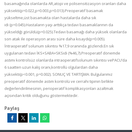
basamağında olanlarda AR,atopi ve polisensitizasyon oranları daha
yüksekti(p=0.022,p=0.003,p=0.013).Preoperatif basamak
yükseltme,üst basamakta olan hastalarda daha sık
idi (p=0.045).Hastaların yaşı arttıkça tedavi basamaklarının da
yükseldiği görüldü(p=0.025).Tedavi basamağı daha yüksek olanlarda
son atak ile operasyon arası süre daha kısaydı(p=0.005).
İntraoperatif solunum sıkıntısı %17,9 oranında gözlendi.En sık
uygulanan tedavi İKS+SABA+SKSidi (%46,7).Preoperatif dönemde
astımı kontrolsüz olanlarda intraoperatifsolunum sıkıntısı vePACU’da
6 saatten uzun kalış oranı,kontrollü olgulardan daha
yüksekti(p<0.001, p=0.002). SONUÇ VE TARTIŞMA: Bulgularımız
preoperatif dönemde astım kontrolü ve cerrahi tipinin birlikte
değerlendirilmesinin, perioperatif komplikasyonları azaltmak
açısından kritik olduğunu göstermektedir.
Paylaş