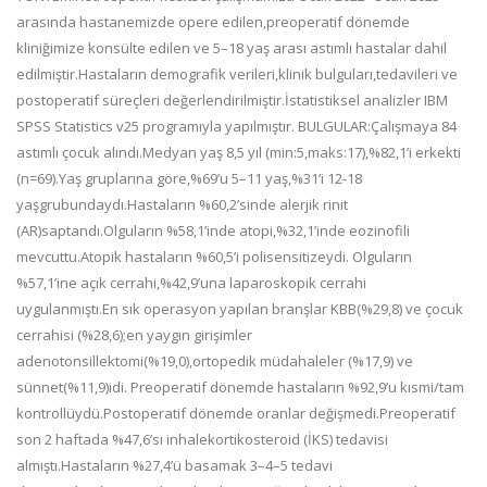
arasında hastanemizde opere edilen,preoperatif dönemde
kliniğimize konsülte edilen ve 5–18 yaş arası astımlı hastalar dahil
edilmiştir.Hastaların demografik verileri,klinik bulguları,tedavileri ve
postoperatif süreçleri değerlendirilmiştir.İstatistiksel analizler IBM
SPSS Statistics v25 programıyla yapılmıştır. BULGULAR:Çalışmaya 84
astımlı çocuk alındı.Medyan yaş 8,5 yıl (min:5,maks:17),%82,1’i erkekti
(n=69).Yaş gruplarına göre,%69’u 5–11 yaş,%31’i 12-18
yaşgrubundaydı.Hastaların %60,2’sinde alerjik rinit
(AR)saptandı.Olguların %58,1’inde atopi,%32,1’inde eozinofili
mevcuttu.Atopik hastaların %60,5’i polisensitizeydi. Olguların
%57,1’ine açık cerrahi,%42,9’una laparoskopik cerrahi
uygulanmıştı.En sık operasyon yapılan branşlar KBB(%29,8) ve çocuk
cerrahisi (%28,6);en yaygın girişimler
adenotonsillektomi(%19,0),ortopedik müdahaleler (%17,9) ve
sünnet(%11,9)idi. Preoperatif dönemde hastaların %92,9’u kısmi/tam
kontrollüydü.Postoperatif dönemde oranlar değişmedi.Preoperatif
son 2 haftada %47,6’sı inhalekortikosteroid (İKS) tedavisi
almıştı.Hastaların %27,4’ü basamak 3–4–5 tedavi