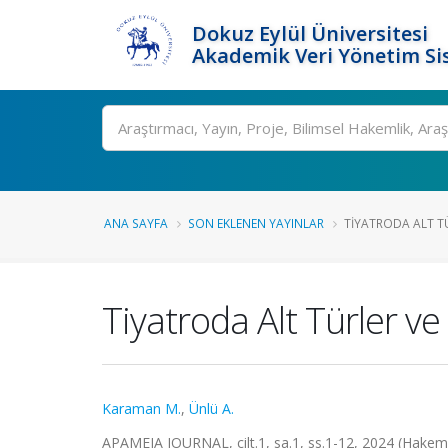
Dokuz Eylül Üniversitesi
Akademik Veri Yönetim Si
Ara
ANA SAYFA
SON EKLENEN YAYINLAR
TIYATRODA ALT T
Tiyatroda Alt Türler v
Karaman M.
,
Ünlü A.
APAMEIA JOURNAL, cilt.1, sa.1, ss.1-12, 2024 (Hakeml