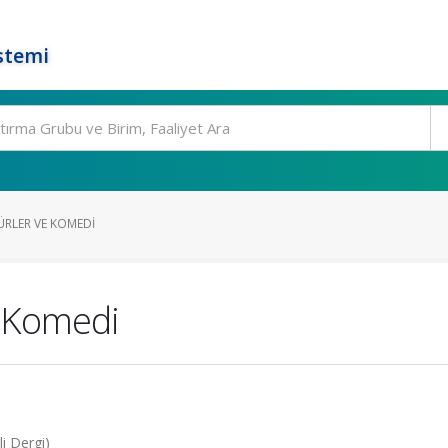
stemi
ÜRLER VE KOMEDI
e Komedi
i Dergi)