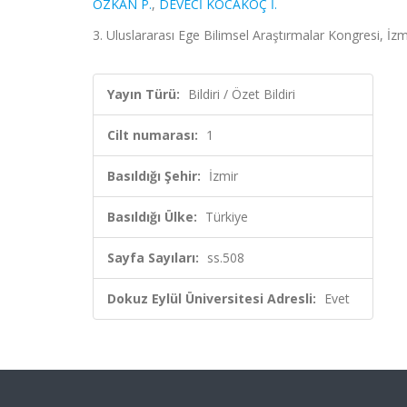
ÖZKAN P.
,
DEVECİ KOCAKOÇ İ.
3. Uluslararası Ege Bilimsel Araştırmalar Kongresi, İzmir
Yayın Türü:
Bildiri / Özet Bildiri
Cilt numarası:
1
Basıldığı Şehir:
İzmir
Basıldığı Ülke:
Türkiye
Sayfa Sayıları:
ss.508
Dokuz Eylül Üniversitesi Adresli:
Evet