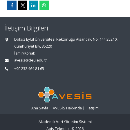
İletişim Bilgileri
Dokuz Eylül Üniversitesi Rektörlüğü Alsancak, No: 144 35210,
Cumhuriyet Blv, 35220
İzmir/Konak
avesis@deu.edu.tr
+90 232 464 81 65
Ana Sayfa
|
AVESİS Hakkında
|
İletişim
Akademik Veri Yönetim Sistemi
Abis Teknoloji
© 2026