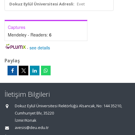
Dokuz Eylül Üniversitesi Adresli:
Evet
Captures
Mendeley - Readers:
6
-
see details
Paylaş
İletişim Bilgileri
Dokuz Eylül Üniversitesi Rektörlüğü Alsancak, No: 144 35210,
Cumhuriyet Blv, 35220
İzmir/Konak
avesis@deu.edu.tr