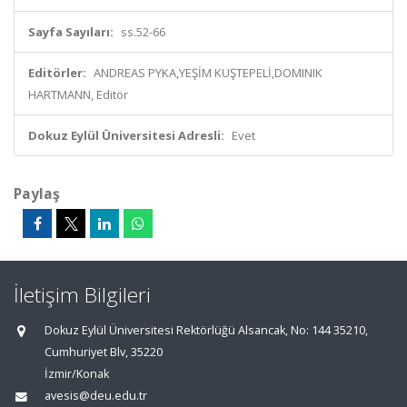
Sayfa Sayıları:
ss.52-66
Editörler:
ANDREAS PYKA,YEŞİM KUŞTEPELİ,DOMINIK
HARTMANN, Editör
Dokuz Eylül Üniversitesi Adresli:
Evet
Paylaş
İletişim Bilgileri
Dokuz Eylül Üniversitesi Rektörlüğü Alsancak, No: 144 35210,
Cumhuriyet Blv, 35220
İzmir/Konak
avesis@deu.edu.tr