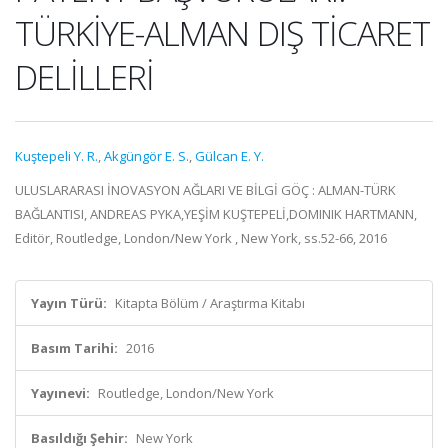
TÜRKİYE-ALMAN DIŞ TİCARET
DELİLLERİ
Kuştepeli Y. R.
,
Akgüngör E. S.
,
Gülcan E. Y.
ULUSLARARASI İNOVASYON AĞLARI VE BİLGİ GÖÇ : ALMAN-TÜRK
BAĞLANTISI, ANDREAS PYKA,YEŞİM KUŞTEPELİ,DOMINIK HARTMANN,
Editör, Routledge, London/New York , New York, ss.52-66, 2016
Yayın Türü:
Kitapta Bölüm / Araştırma Kitabı
Basım Tarihi:
2016
Yayınevi:
Routledge, London/New York
Basıldığı Şehir:
New York