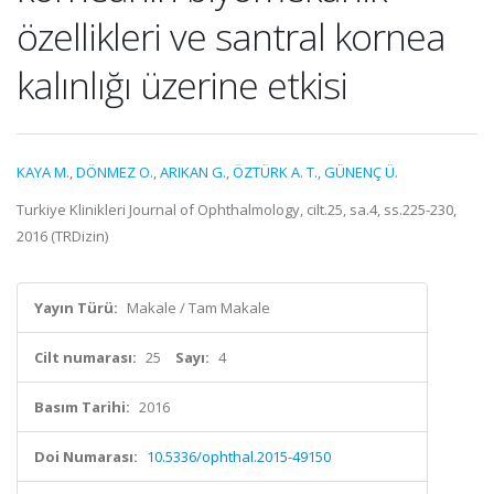
özellikleri ve santral kornea
kalınlığı üzerine etkisi
KAYA M.
,
DÖNMEZ O.
,
ARIKAN G.
,
ÖZTÜRK A. T.
,
GÜNENÇ Ü.
Turkiye Klinikleri Journal of Ophthalmology, cilt.25, sa.4, ss.225-230,
2016 (TRDizin)
Yayın Türü:
Makale / Tam Makale
Cilt numarası:
25
Sayı:
4
Basım Tarihi:
2016
Doi Numarası:
10.5336/ophthal.2015-49150