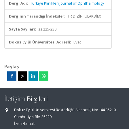
Dergi Adı:
Turkiye Klinikleri Journal of Ophthalmology
Derginin Tarandığı İndeksler:
TR DİZİN (ULAKBİM)
Sayfa Sayıları:
ss.225-230
Dokuz Eylül Üniversitesi Adresli:
Evet
Paylaş
İletişim Bilgileri
Dokuz Eylül Üniversitesi Rektörlüğü Alsancak, No: 144 35210,
Cumhuriyet Blv, 35220
İzmir/Konak