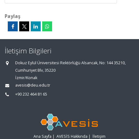
Paylaş
İletişim Bilgileri
Dokuz Eylül Üniversitesi Rektörlüğü Alsancak, No: 144 35210,
Cumhuriyet Blv, 35220
İzmir/Konak
avesis@deu.edu.tr
+90 232 464 81 65
Ana Sayfa
|
AVESİS Hakkında
|
İletişim