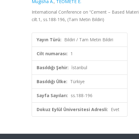
Mugisha A.
,
TEOMETE E.
International Conference on “Cement – Based Materials
cilt.1, ss.188-196, (Tam Metin Bildiri)
Yayın Türü:
Bildiri / Tam Metin Bildiri
Cilt numarası:
1
Basıldığı Şehir:
İstanbul
Basıldığı Ülke:
Türkiye
Sayfa Sayıları:
ss.188-196
Dokuz Eylül Üniversitesi Adresli:
Evet