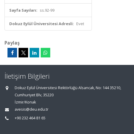
Sayfa Sayıları:
ss.92-99
Dokuz Eylül Üniversitesi Adresli:
Evet
Paylaş
İletişim Bilgileri
Dokuz Eylül Üniversitesi Rektörlüğü Alsancak, No: 144 35210,
Cumhuriyet Blv, 35220
İzmir/Konak
avesis@deu.edu.tr
+90 232 464 81 65