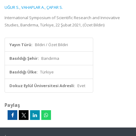
UĞUR S.
,
VAHAPLAR A.
,
ÇAPAR S.
International Symposium of Scientific Research and Innovative
Studies, Bandırma, Türkiye, 22 Şubat 2021, (Özet Bildiri)
Yayın Türü:
Bildiri / Özet Bildiri
Basıldığı Şehir:
Bandırma
Basıldığı Ülke:
Türkiye
Dokuz Eylül Üniversitesi Adresli:
Evet
Paylaş