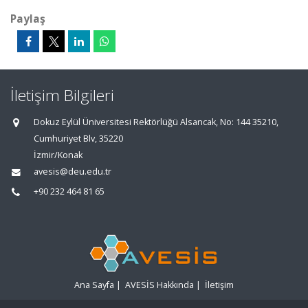
Paylaş
İletişim Bilgileri
Dokuz Eylül Üniversitesi Rektörlüğü Alsancak, No: 144 35210,
Cumhuriyet Blv, 35220
İzmir/Konak
avesis@deu.edu.tr
+90 232 464 81 65
Ana Sayfa
|
AVESİS Hakkında
|
İletişim