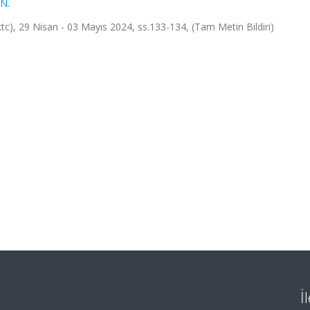
 N.
Kktc), 29 Nisan - 03 Mayıs 2024, ss.133-134, (Tam Metin Bildiri)
İ