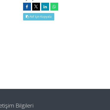
Atıf İçin Kopyala
letişim Bilgileri