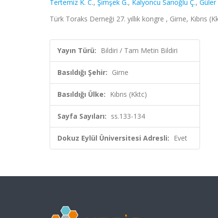
Tertemiz K. C.
,
Şimşek G.
,
Kalyoncu Sarıoğlu Ç.
,
Güler
Türk Toraks Derneği 27. yıllık kongre , Girne, Kıbrıs (
Yayın Türü:
Bildiri / Tam Metin Bildiri
Basıldığı Şehir:
Girne
Basıldığı Ülke:
Kıbrıs (Kktc)
Sayfa Sayıları:
ss.133-134
Dokuz Eylül Üniversitesi Adresli:
Evet