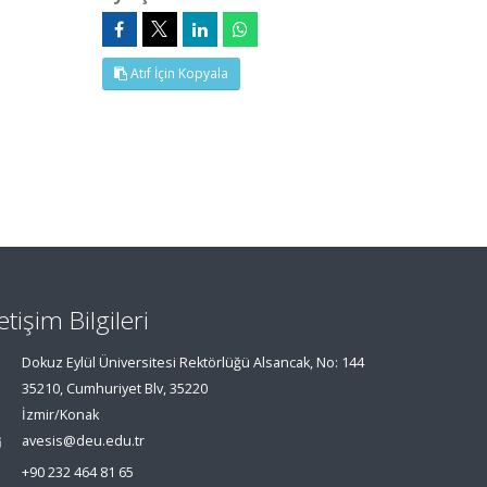
Atıf İçin Kopyala
letişim Bilgileri
Dokuz Eylül Üniversitesi Rektörlüğü Alsancak, No: 144
35210, Cumhuriyet Blv, 35220
İzmir/Konak
avesis@deu.edu.tr
+90 232 464 81 65