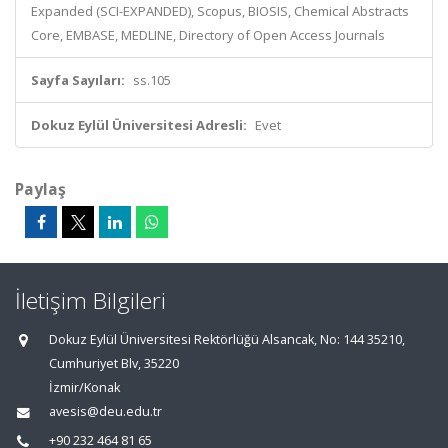
Expanded (SCI-EXPANDED), Scopus, BIOSIS, Chemical Abstracts
Core, EMBASE, MEDLINE, Directory of Open Access Journals
Sayfa Sayıları:
ss.105
Dokuz Eylül Üniversitesi Adresli:
Evet
Paylaş
İletişim Bilgileri
Dokuz Eylül Üniversitesi Rektörlüğü Alsancak, No: 144 35210,
Cumhuriyet Blv, 35220
İzmir/Konak
avesis@deu.edu.tr
+90 232 464 81 65