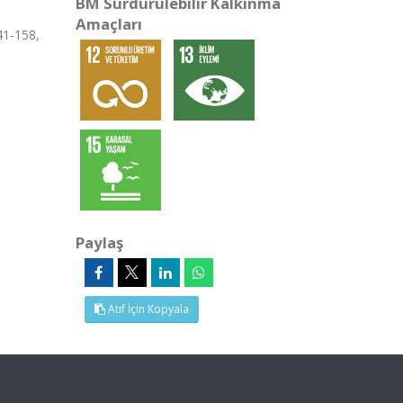
BM Sürdürülebilir Kalkınma
Amaçları
41-158,
Paylaş
Atıf İçin Kopyala