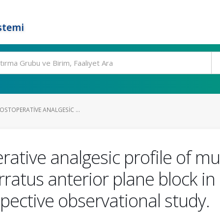
stemi
POSTOPERATIVE ANALGESIC ...
erative analgesic profile of m
ratus anterior plane block in
spective observational study.