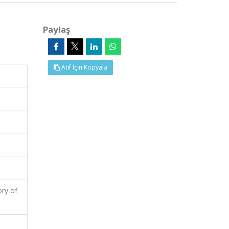
Paylaş
Atıf İçin Kopyala
ry of