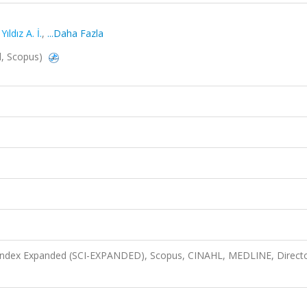
,
Yıldız A. İ.
,
...Daha Fazla
d, Scopus)
 Index Expanded (SCI-EXPANDED), Scopus, CINAHL, MEDLINE, Directo