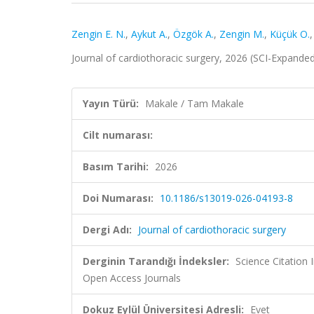
Zengin E. N.
,
Aykut A.
,
Özgök A.
,
Zengin M.
,
Küçük O.
Journal of cardiothoracic surgery, 2026 (SCI-Expande
Yayın Türü:
Makale / Tam Makale
Cilt numarası:
Basım Tarihi:
2026
Doi Numarası:
10.1186/s13019-026-04193-8
Dergi Adı:
Journal of cardiothoracic surgery
Derginin Tarandığı İndeksler:
Science Citation
Open Access Journals
Dokuz Eylül Üniversitesi Adresli:
Evet