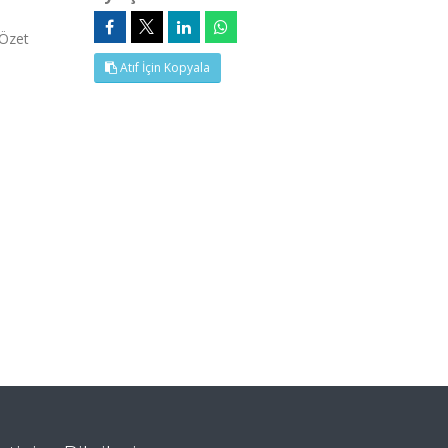
(Özet
Atıf İçin Kopyala