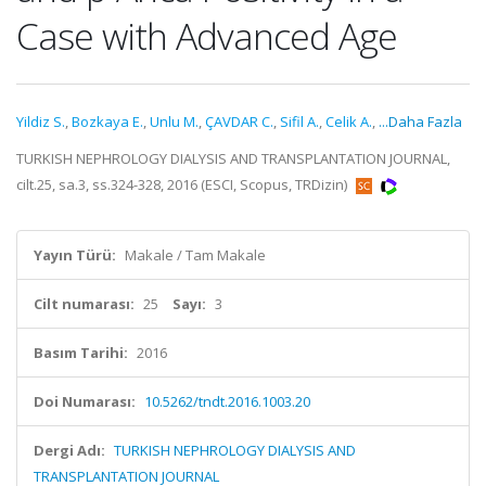
Case with Advanced Age
Yildiz S.
,
Bozkaya E.
,
Unlu M.
,
ÇAVDAR C.
,
Sifil A.
,
Celik A.
,
...Daha Fazla
TURKISH NEPHROLOGY DIALYSIS AND TRANSPLANTATION JOURNAL,
cilt.25, sa.3, ss.324-328, 2016 (ESCI, Scopus, TRDizin)
Yayın Türü:
Makale / Tam Makale
Cilt numarası:
25
Sayı:
3
Basım Tarihi:
2016
Doi Numarası:
10.5262/tndt.2016.1003.20
Dergi Adı:
TURKISH NEPHROLOGY DIALYSIS AND
TRANSPLANTATION JOURNAL