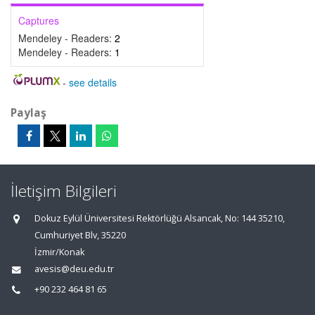
Captures
Mendeley - Readers:
2
Mendeley - Readers:
1
-
see details
Paylaş
İletişim Bilgileri
Dokuz Eylül Üniversitesi Rektörlüğü Alsancak, No: 144 35210,
Cumhuriyet Blv, 35220
İzmir/Konak
avesis@deu.edu.tr
+90 232 464 81 65