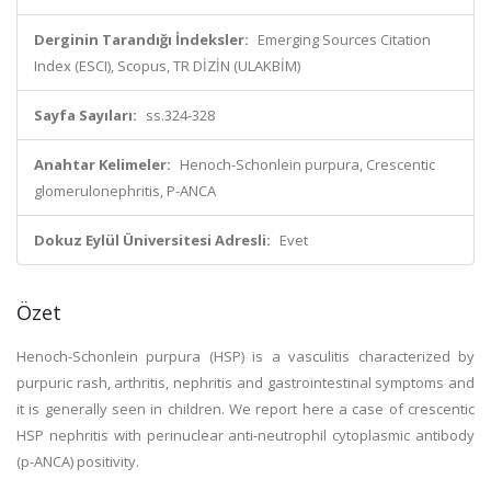
Derginin Tarandığı İndeksler:
Emerging Sources Citation
Index (ESCI), Scopus, TR DİZİN (ULAKBİM)
Sayfa Sayıları:
ss.324-328
Anahtar Kelimeler:
Henoch-Schonlein purpura, Crescentic
glomerulonephritis, P-ANCA
Dokuz Eylül Üniversitesi Adresli:
Evet
Özet
Henoch-Schonlein purpura (HSP) is a vasculitis characterized by
purpuric rash, arthritis, nephritis and gastrointestinal symptoms and
it is generally seen in children. We report here a case of crescentic
HSP nephritis with perinuclear anti-neutrophil cytoplasmic antibody
(p-ANCA) positivity.