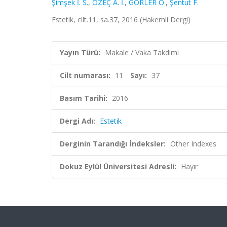
Şimşek İ. S.
,
ÖZEÇ A. İ.
,
GÖRLER O.
,
Şentut F.
Estetik, cilt.11, sa.37, 2016 (Hakemli Dergi)
Yayın Türü:
Makale / Vaka Takdimi
Cilt numarası:
11
Sayı:
37
Basım Tarihi:
2016
Dergi Adı:
Estetik
Derginin Tarandığı İndeksler:
Other Indexes
Dokuz Eylül Üniversitesi Adresli:
Hayır