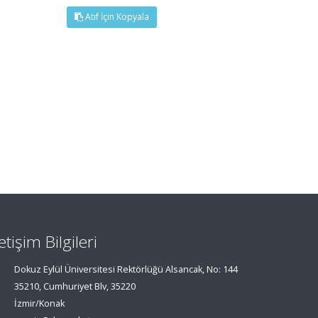
Atıf İçin Kopyala
letişim Bilgileri
Dokuz Eylül Üniversitesi Rektörlüğü Alsancak, No: 144
35210, Cumhuriyet Blv, 35220
İzmir/Konak