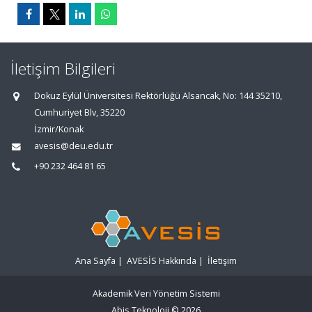
İletişim Bilgileri
Dokuz Eylül Üniversitesi Rektörlüğü Alsancak, No: 144 35210,
Cumhuriyet Blv, 35220
İzmir/Konak
avesis@deu.edu.tr
+90 232 464 81 65
Ana Sayfa
|
AVESİS Hakkında
|
İletişim
Akademik Veri Yönetim Sistemi
Abis Teknoloji
© 2026