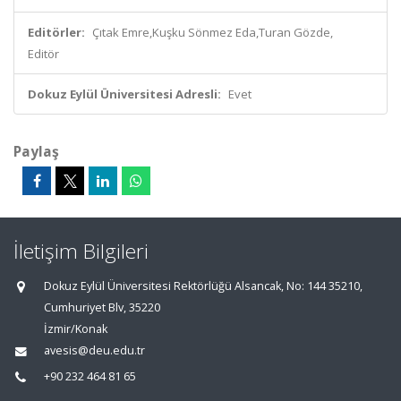
Editörler:
Çıtak Emre,Kuşku Sönmez Eda,Turan Gözde,
Editör
Dokuz Eylül Üniversitesi Adresli:
Evet
Paylaş
İletişim Bilgileri
Dokuz Eylül Üniversitesi Rektörlüğü Alsancak, No: 144 35210,
Cumhuriyet Blv, 35220
İzmir/Konak
avesis@deu.edu.tr
+90 232 464 81 65