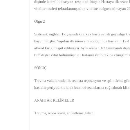
dişinde lateral lüksasyon tespit edilmiştir. Hastaya ilk seans
vitalite testleri tekrarlanmış olup vitalite bulgusu olmayan 2
Olgu 2
Sistemik sağlıklı 17 yaşındaki erkek hasta sabah geçirdiği t
başvurmuştur. Yapılan ilk muayene sonucunda hastanın 12-13 
alveol kırığı tespit edilmiştir. Aynı seans 13-22 numaralı dişl
tüm dişler vital bulunmuştur. Hastanın rutin takibi kliniğimi
SONUÇ
Travma vakalarında ilk seansta repozisyon ve splintleme gibi 
hastalar periyodik olarak kontrol seanslarına çağırılmalı klin
ANAHTAR KELİMELER
Travma, repozisyon, splintleme, takip