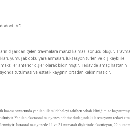
Endodonti AD
uların dışarıdan gelen travmalara maruz kalması sonucu oluşur. Travm
ıkları, yumuşak doku yaralanmaları, lüksasyon türleri ve diş kaybı ile
aksiller anterior dişler olarak bildirilmiştir. Tedavide amaç hastanın
nksiyonda tutulması ve estetik kaygının ortadan kaldırılmasıdır.
afik kazası sonucunda yapılan ilk müdahaleyi takiben sabah kliniğimize başvurmuşt
nilmiştir. Yapılan ekstraoral muayenesinde üst dudağındaki laserasyonu tedavi et
zlenmiştir. İntraoral muayenede 11 ve 21 numaralı dişlerinde ekstrüzyon, 22 numara