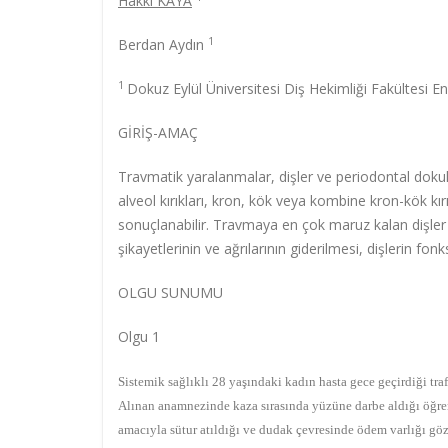
Hakkı KAYA
1
Berdan Aydın
1
Dokuz Eylül Üniversitesi Diş Hekimliği Fakültesi 
GİRİŞ-AMAÇ
Travmatik yaralanmalar, dişler ve periodontal dok
alveol kırıkları, kron, kök veya kombine kron-kök kır
sonuçlanabilir. Travmaya en çok maruz kalan dişler m
şikayetlerinin ve ağrılarının giderilmesi, dişlerin fo
OLGU SUNUMU
Olgu 1
Sistemik sağlıklı 28 yaşındaki kadın hasta gece geçirdiği tr
Alınan anamnezinde kaza sırasında yüzüne darbe aldığı öğre
amacıyla sütur atıldığı ve dudak çevresinde ödem varlığı gö