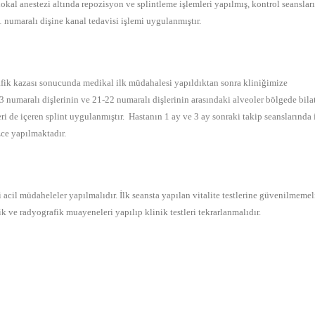
 lokal anestezi altında repozisyon ve splintleme işlemleri yapılmış, kontrol seanslar
1 numaralı dişine kanal tedavisi işlemi uygulanmıştır.
rafik kazası sonucunda medikal ilk müdahalesi yapıldıktan sonra kliniğimize
numaralı dişlerinin ve 21-22 numaralı dişlerinin arasındaki alveoler bölgede bilat
eri de içeren splint uygulanmıştır. Hastanın 1 ay ve 3 ay sonraki takip seanslarında i
zce yapılmaktadır.
acil müdaheleler yapılmalıdır. İlk seansta yapılan vitalite testlerine güvenilmemel
ik ve radyografik muayeneleri yapılıp klinik testleri tekrarlanmalıdır.