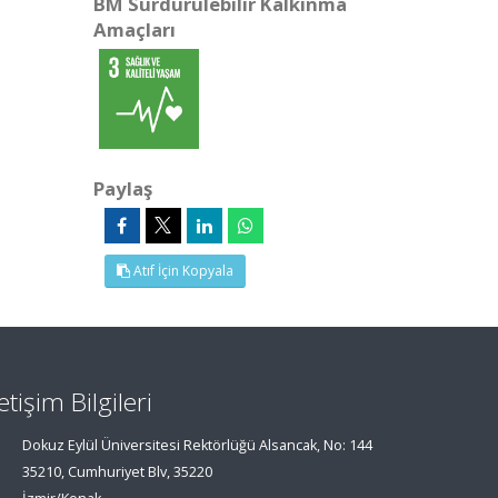
BM Sürdürülebilir Kalkınma
Amaçları
Paylaş
Atıf İçin Kopyala
letişim Bilgileri
Dokuz Eylül Üniversitesi Rektörlüğü Alsancak, No: 144
35210, Cumhuriyet Blv, 35220