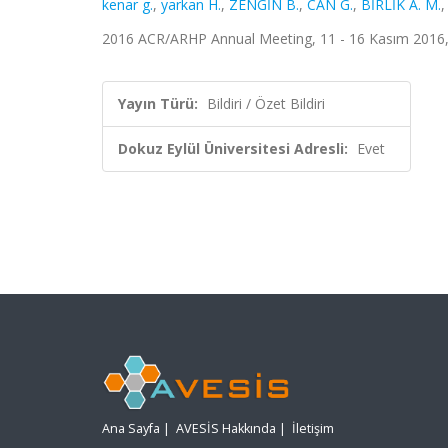
kenar g.
,
yarkan H.
,
ZENGİN B.
,
CAN G.
,
BİRLİK A. M.
2016 ACR/ARHP Annual Meeting, 11 - 16 Kasım 2016, (
Yayın Türü:
Bildiri / Özet Bildiri
Dokuz Eylül Üniversitesi Adresli:
Evet
Ana Sayfa
|
AVESİS Hakkında
|
İletişim