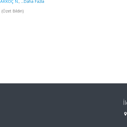
,
AKKOÇ N.
,
...Daha Fazla
Özet Bildiri)
İ