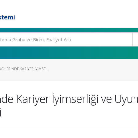
stemi
ILERINDE KARIYER İYIMSE...
nde Kariyer İyimserliği ve Uyu
i