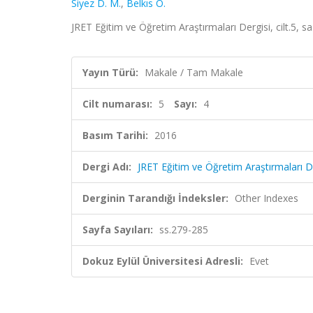
Siyez D. M.
,
Belkıs Ö.
JRET Eğitim ve Öğretim Araştırmaları Dergisi, cilt.5, s
Yayın Türü:
Makale / Tam Makale
Cilt numarası:
5
Sayı:
4
Basım Tarihi:
2016
Dergi Adı:
JRET Eğitim ve Öğretim Araştırmaları D
Derginin Tarandığı İndeksler:
Other Indexes
Sayfa Sayıları:
ss.279-285
Dokuz Eylül Üniversitesi Adresli:
Evet