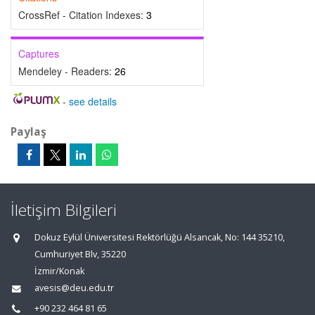
CrossRef - Citation Indexes:
3
Captures
Mendeley - Readers:
26
-
see details
Paylaş
İletişim Bilgileri
Dokuz Eylül Üniversitesi Rektörlüğü Alsancak, No: 144 35210,
Cumhuriyet Blv, 35220
İzmir/Konak
avesis@deu.edu.tr
+90 232 464 81 65