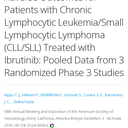
Patients with Chronic
Lymphocytic Leukemia/Small
Lymphocytic Lymphoma
(CLL/SLL) Treated with
Ibrutinib: Pooled Data from 3
Randomized Phase 3 Studies
Kipps T. J.
,
Hillmen P.
,
DEMİRKAN F.
,
Grosicki S.
,
Coutre S. E.
,
Barrientos
J. C.
,
...Daha Fazla
58th Annual Meeting and Exposition of the American-Society-of-
Hematology (ASH), California, Amerika Birleşik Devletleri, 3 - 06 Aralık
2016, cilt.128, (Özet Bildiri)