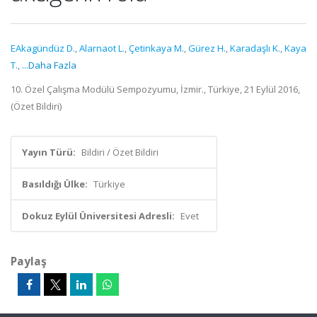
EAkagündüz D.
,
Alarnaot L.
,
Çetinkaya M.
,
Gürez H.
,
Karadaşlı K.
,
Kaya
T.
,
...Daha Fazla
10. Özel Çalışma Modülü Sempozyumu, İzmir., Türkiye, 21 Eylül 2016,
(Özet Bildiri)
Yayın Türü:
Bildiri / Özet Bildiri
Basıldığı Ülke:
Türkiye
Dokuz Eylül Üniversitesi Adresli:
Evet
Paylaş