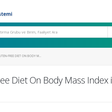
stemi
UTEN-FREE DIET ON BODY M...
ree Diet On Body Mass Index i