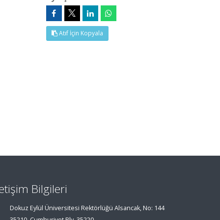
Atıf İçin Kopyala
letişim Bilgileri
Dokuz Eylül Üniversitesi Rektörlüğü Alsancak, No: 144
35210, Cumhuriyet Blv, 35220