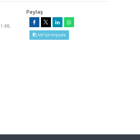
Paylaş
1-88,
Atıf İçin Kopyala