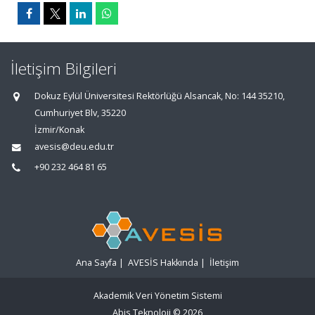
İletişim Bilgileri
Dokuz Eylül Üniversitesi Rektörlüğü Alsancak, No: 144 35210,
Cumhuriyet Blv, 35220
İzmir/Konak
avesis@deu.edu.tr
+90 232 464 81 65
Ana Sayfa
|
AVESİS Hakkında
|
İletişim
Akademik Veri Yönetim Sistemi
Abis Teknoloji
© 2026