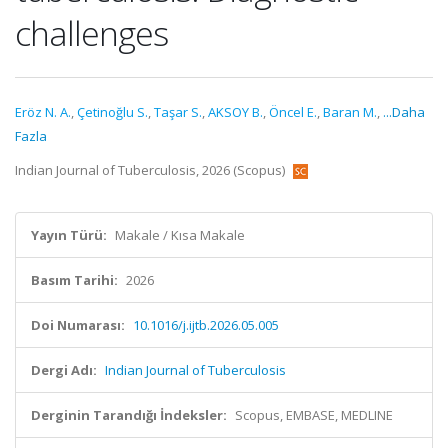
challenges
Eröz N. A.
,
Çetinoğlu S.
,
Taşar S.
,
AKSOY B.
,
Öncel E.
,
Baran M.
,
...Daha
Fazla
Indian Journal of Tuberculosis, 2026 (Scopus)
Yayın Türü:
Makale / Kısa Makale
Basım Tarihi:
2026
Doi Numarası:
10.1016/j.ijtb.2026.05.005
Dergi Adı:
Indian Journal of Tuberculosis
Derginin Tarandığı İndeksler:
Scopus, EMBASE, MEDLINE