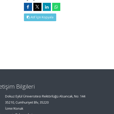
Atıf İçin Kopyala
letişim Bilgileri
Dokuz Eylül Üniversitesi Rektörlüğü Alsancak, No: 144
35210, Cumhuriyet Blv, 35220
İzmir/Konak