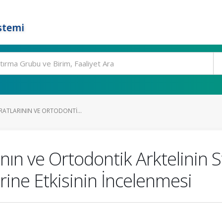
stemi
ERATLARININ VE ORTODONTI...
ının ve Ortodontik Arktelinin
rine Etkisinin İncelenmesi