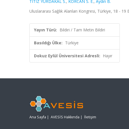
TİTİZ YURDAKAL S.
,
KORCAN S. E.
,
Aydın B.
Uluslararası Sağlık Alanları Kongresi, Türkiye, 18 - 19 
Yayın Türü:
Bildiri / Tam Metin Bildiri
Basıldığı Ülke:
Türkiye
Dokuz Eylül Üniversitesi Adresli:
Hayır
Ana Sayfa
|
AVESİS Hakkında
|
İletişim