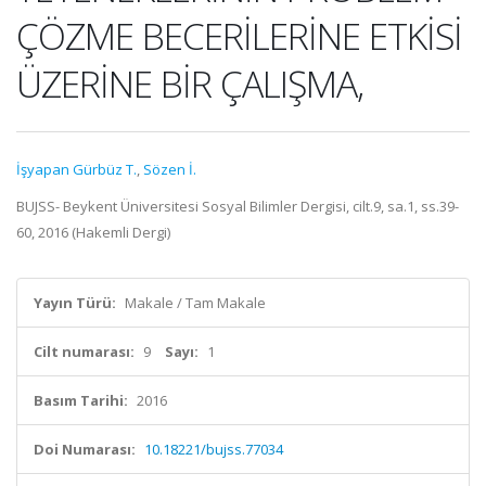
ÇÖZME BECERİLERİNE ETKİSİ
ÜZERİNE BİR ÇALIŞMA,
İşyapan Gürbüz T.
,
Sözen İ.
BUJSS- Beykent Üniversitesi Sosyal Bilimler Dergisi, cilt.9, sa.1, ss.39-
60, 2016 (Hakemli Dergi)
Yayın Türü:
Makale / Tam Makale
Cilt numarası:
9
Sayı:
1
Basım Tarihi:
2016
Doi Numarası:
10.18221/bujss.77034