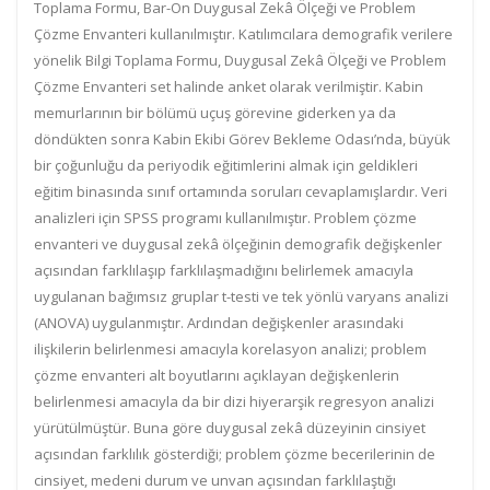
Toplama Formu, Bar-On Duygusal Zekâ Ölçeği ve Problem
Çözme Envanteri kullanılmıştır. Katılımcılara demografik verilere
yönelik Bilgi Toplama Formu, Duygusal Zekâ Ölçeği ve Problem
Çözme Envanteri set halinde anket olarak verilmiştir. Kabin
memurlarının bir bölümü uçuş görevine giderken ya da
döndükten sonra Kabin Ekibi Görev Bekleme Odası’nda, büyük
bir çoğunluğu da periyodik eğitimlerini almak için geldikleri
eğitim binasında sınıf ortamında soruları cevaplamışlardır. Veri
analizleri için SPSS programı kullanılmıştır. Problem çözme
envanteri ve duygusal zekâ ölçeğinin demografik değişkenler
açısından farklılaşıp farklılaşmadığını belirlemek amacıyla
uygulanan bağımsız gruplar t-testi ve tek yönlü varyans analizi
(ANOVA) uygulanmıştır. Ardından değişkenler arasındaki
ilişkilerin belirlenmesi amacıyla korelasyon analizi; problem
çözme envanteri alt boyutlarını açıklayan değişkenlerin
belirlenmesi amacıyla da bir dizi hiyerarşik regresyon analizi
yürütülmüştür. Buna göre duygusal zekâ düzeyinin cinsiyet
açısından farklılık gösterdiği; problem çözme becerilerinin de
cinsiyet, medeni durum ve unvan açısından farklılaştığı