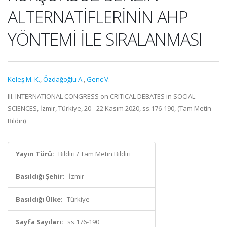
ALTERNATİFLERİNİN AHP
YÖNTEMİ İLE SIRALANMASI
Keleş M. K.
,
Özdağoğlu A.
,
Genç V.
III. INTERNATIONAL CONGRESS on CRITICAL DEBATES in SOCIAL
SCIENCES, İzmir, Türkiye, 20 - 22 Kasım 2020, ss.176-190, (Tam Metin
Bildiri)
Yayın Türü:
Bildiri / Tam Metin Bildiri
Basıldığı Şehir:
İzmir
Basıldığı Ülke:
Türkiye
Sayfa Sayıları:
ss.176-190