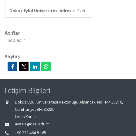
Dokuz Eylül Üniversitesi Adresli:
Evet
Atıflar
Sobiad: 1
Paylaş
İletişim Bilgileri
Dokuz Eylül Üniversitesi Rektörlüğü Alsancak, No: 144 35210,
Cumhuriyet Blv, 35220
İzmir/Konak
avesis@deu.edu.tr
+90 232 464 81 65