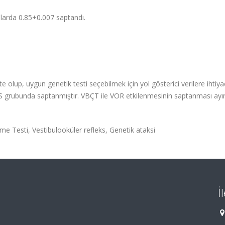
'larda 0.85+0.007 saptandı.
te olup, uygun genetik testi seçebilmek için yol gösterici verilere ihtiyaç
grubunda saptanmıştır. VBÇT ile VOR etkilenmesinin saptanması ayır
 Testi, Vestibulooküler refleks, Genetik ataksi
İ