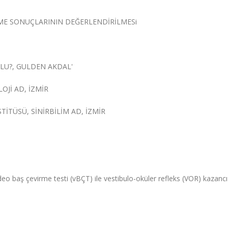
RME SONUÇLARININ DEĞERLENDİRİLMESi
ĞLU?, GULDEN AKDAL'
OJİ AD, İZMİR
TİTÜSÜ, SİNİRBİLİM AD, İZMİR
deo baş çevirme testi (vBÇT) ile vestibulo-oküler refleks (VOR) kazancı