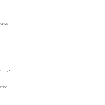
evirme
 2 SPG7
erior