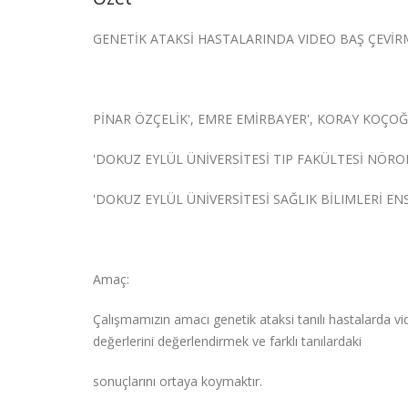
GENETİK ATAKSİ HASTALARINDA VIDEO BAŞ ÇEVİ
PİNAR ÖZÇELİK', EMRE EMİRBAYER', KORAY KOÇO
'DOKUZ EYLÜL ÜNİVERSİTESİ TIP FAKÜLTESİ NÖROL
'DOKUZ EYLÜL ÜNİVERSİTESİ SAĞLIK BİLIMLERİ ENS
Amaç:
Çalışmamızın amacı genetik ataksi tanılı hastalarda vi
değerlerini değerlendirmek ve farklı tanılardaki
sonuçlarını ortaya koymaktır.