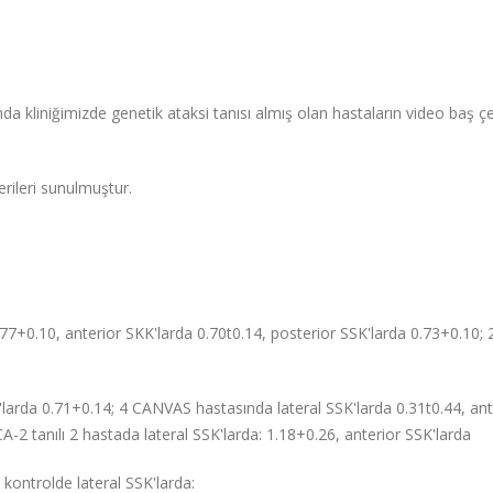
a kliniğimizde genetik ataksi tanısı almış olan hastaların video baş ç
erileri sunulmuştur.
77+0.10, anterior SKK'larda 0.70t0.14, posterior SSK'larda 0.73+0.10;
'larda 0.71+0.14; 4 CANVAS hastasında lateral SSK'larda 0.31t0.44, ant
A-2 tanılı 2 hastada lateral SSK'larda: 1.18+0.26, anterior SSK'larda
 kontrolde lateral SSK'larda: