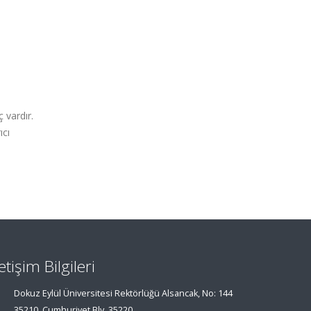
 vardır.
ıcı
letişim Bilgileri
Dokuz Eylül Üniversitesi Rektörlüğü Alsancak, No: 144
35210, Cumhuriyet Blv, 35220