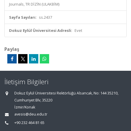
Journals, TR DİZİN (ULAKBİM)
Sayfa Sayıları:
ss.2437
Dokuz Eylül Üniversitesi Adresli:
Evet
Paylaş
İletişim Bilgileri
Dokuz Eylül Üniversitesi Rektörlüğü Alsancak, No: 144 35210,
Cumhuriyet Blv, 35220
İzmir/Konak
avesis@deu.edu.tr
+90 232 464 81 65