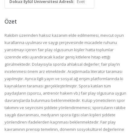
Dokuz Eylül Üniversitesi Adresli:
Evet
Özet
Rakibin üzerinden haksız kazanım elde edilmemesi, mevcut oyun
kurallarına uyulması ve saygı çerçevesinde mücadele ruhunu
yansıtmayı içeren fair play olgusunun kişiler hatta toplumlar
üzerinde etki uyandıracak kadar geniş kitlelere hitap ettiği
görülmektedir. Dolayısıyla sporda ahlaksal değerler; fair play’in
incelenmesi önem arz etmektedir. Araştırmada literatür taraması
yapılmıştır. Ayrıca ilgili yayın ve sosyal ağ erişim platformlarında ki
kaynakların taraması gerçekleştirilmiştir. Spora katılan tüm
paydaşların (sporcu, antrenör hakem vb.) fair play olgusuna uygun
davranışlarda bulunması beklenmektedir. Kulüp yöneticilerin spor
takımını ve seyircisini şiddete yönlendirmemesi, sporcuların rakibe
saygılı davranması, medyanın spora ilgisi olan kişileri şiddete
yönlendiren ifadelerden kaçınması beklenmektedir. Fair play
kavramının prensip temelinin, dönemin sosyokültürel değerlerine