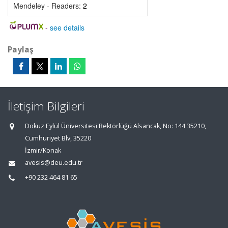
Mendeley - Readers:
2
-
see details
Paylaş
İletişim Bilgileri
Dokuz Eylül Üniversitesi Rektörlüğü Alsancak, No: 144 35210,
Cumhuriyet Blv, 35220
İzmir/Konak
avesis@deu.edu.tr
+90 232 464 81 65