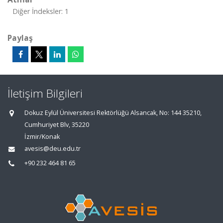
Diğer İndeksler: 1
Paylaş
İletişim Bilgileri
Dokuz Eylül Üniversitesi Rektörlüğü Alsancak, No: 144 35210,
Cumhuriyet Blv, 35220
İzmir/Konak
avesis@deu.edu.tr
+90 232 464 81 65