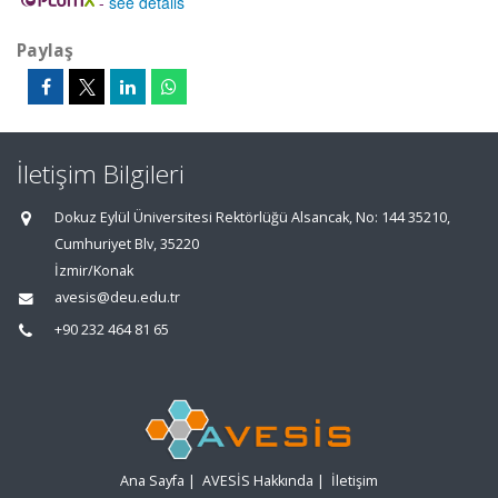
-
see details
Paylaş
İletişim Bilgileri
Dokuz Eylül Üniversitesi Rektörlüğü Alsancak, No: 144 35210,
Cumhuriyet Blv, 35220
İzmir/Konak
avesis@deu.edu.tr
+90 232 464 81 65
Ana Sayfa
|
AVESİS Hakkında
|
İletişim