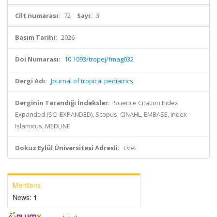
Cilt numarası:
72
Sayı:
3
Basım Tarihi:
2026
Doi Numarası:
10.1093/tropej/fmag032
Dergi Adı:
Journal of tropical pediatrics
Derginin Tarandığı İndeksler:
Science Citation Index
Expanded (SCI-EXPANDED), Scopus, CINAHL, EMBASE, Index
Islamicus, MEDLINE
Dokuz Eylül Üniversitesi Adresli:
Evet
Mentions
News:
1