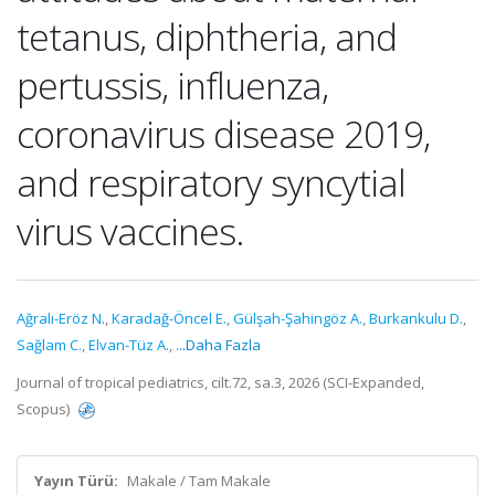
tetanus, diphtheria, and
pertussis, influenza,
coronavirus disease 2019,
and respiratory syncytial
virus vaccines.
Ağralı-Eröz N.
,
Karadağ-Öncel E.
,
Gülşah-Şahingöz A.
,
Burkankulu D.
,
Sağlam C.
,
Elvan-Tüz A.
,
...Daha Fazla
Journal of tropical pediatrics, cilt.72, sa.3, 2026 (SCI-Expanded,
Scopus)
Yayın Türü:
Makale / Tam Makale