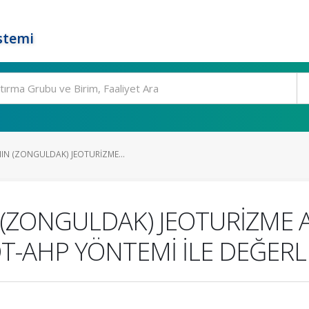
stemi
IN (ZONGULDAK) JEOTURİZME...
(ZONGULDAK) JEOTURİZME 
T-AHP YÖNTEMİ İLE DEĞERL