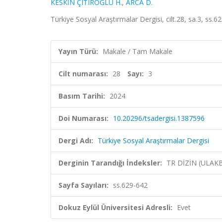
KESKİN ÇITIROĞLU H.
,
ARCA D.
Türkiye Sosyal Araştırmalar Dergisi, cilt.28, sa.3, ss.
Yayın Türü:
Makale / Tam Makale
Cilt numarası:
28
Sayı:
3
Basım Tarihi:
2024
Doi Numarası:
10.20296/tsadergisi.1387596
Dergi Adı:
Türkiye Sosyal Araştırmalar Dergisi
Derginin Tarandığı İndeksler:
TR DİZİN (ULAK
Sayfa Sayıları:
ss.629-642
Dokuz Eylül Üniversitesi Adresli:
Evet